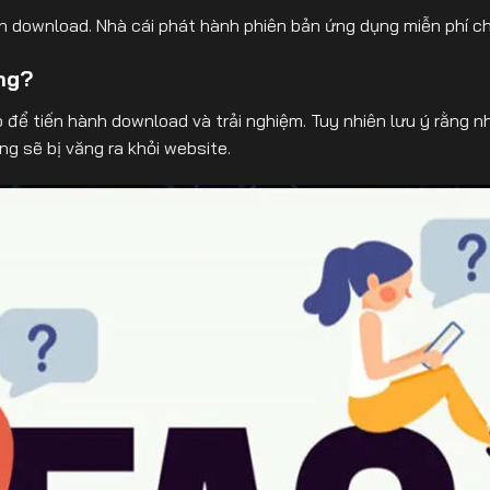
h download. Nhà cái phát hành phiên bản ứng dụng miễn phí cho
ông?
 để tiến hành download và trải nghiệm. Tuy nhiên lưu ý rằng nh
g sẽ bị văng ra khỏi website.