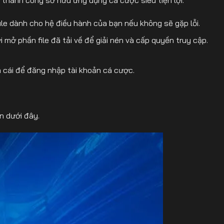
ile dành cho hệ điều hành của bạn nếu không sẽ gặp lỗi.
mở phần file đã tải về để giải nén và cấp quyền truy cập.
à cái để đăng nhập tài khoản cá cược.
n dưới đây.