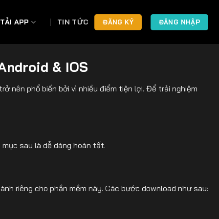
TẢI APP
TIN TỨC
ĐĂNG KÝ
ĐĂNG NHẬP
Android & IOS
 nên phổ biến bởi vì nhiều điểm tiện lợi. Để trải nghiệm
 mục sau là dễ dàng hoàn tất.
 dành riêng cho phần mềm này. Các bước download như sau: