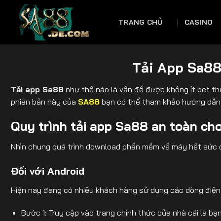
Bỏ
qua
TRANG CHỦ
CASINO
nội
dung
Tải App Sa88
Tải app Sa88
như thế nào là vấn đề được không ít bet thủ
phiên bản này của
SA88
bạn có thể tham khảo hướng dẫn c
Quy trình tải app Sa88 an toàn cho
Nhìn chung quá trình download phần mềm về máy hết sức đ
Đối với Android
Hiện nay đang có nhiều khách hàng sử dụng các dòng điện
Bước 1: Truy cập vào trang chính thức của nhà cái là b