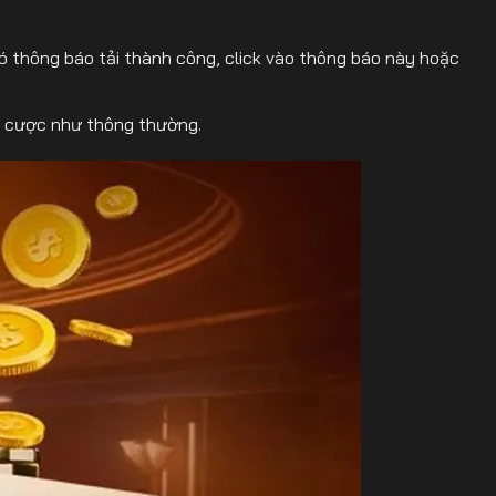
ó thông báo tải thành công, click vào thông báo này hoặc
ặt cược như thông thường.