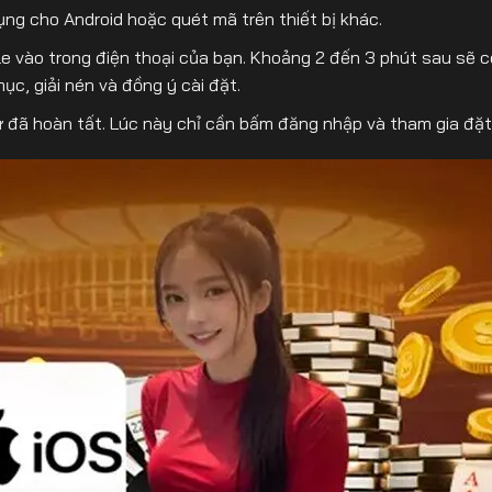
g cho Android hoặc quét mã trên thiết bị khác.
e vào trong điện thoại của bạn. Khoảng 2 đến 3 phút sau sẽ c
ục, giải nén và đồng ý cài đặt.
hư đã hoàn tất. Lúc này chỉ cần bấm đăng nhập và tham gia đ