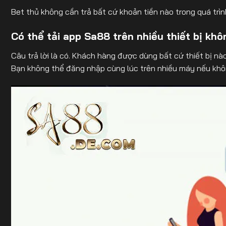
Bet thủ không cần trả bất cứ khoản tiền nào trong quá trìn
Có thể tải app Sa88 trên nhiều thiết bị kh
Câu trả lời là có. Khách hàng được dùng bất cứ thiết bị nào
Bạn không thể đăng nhập cùng lúc trên nhiều máy nếu khôn