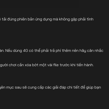
ẽ tải đúng phiên bản ứng dụng mà không gặp phải tình
oàn. Nếu dùng 4G có thể phải trả phí thêm nên hãy cân nhắc
ời chơi cần xóa bớt một vài file trước khi tiến hành.
ên mục sau sẽ cung cấp các giải đáp chi tiết để giúp bạn