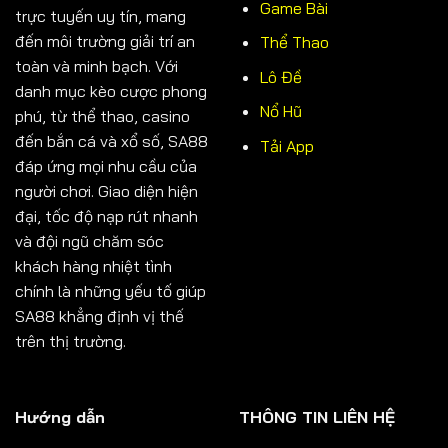
Game Bài
trực tuyến uy tín, mang
đến môi trường giải trí an
Thể Thao
toàn và minh bạch. Với
Lô Đề
danh mục kèo cược phong
Nổ Hũ
phú, từ thể thao, casino
đến bắn cá và xổ số, SA88
Tải App
đáp ứng mọi nhu cầu của
người chơi. Giao diện hiện
đại, tốc độ nạp rút nhanh
và đội ngũ chăm sóc
khách hàng nhiệt tình
chính là những yếu tố giúp
SA88 khẳng định vị thế
trên thị trường.
Hướng dẫn
THÔNG TIN LIÊN HỆ