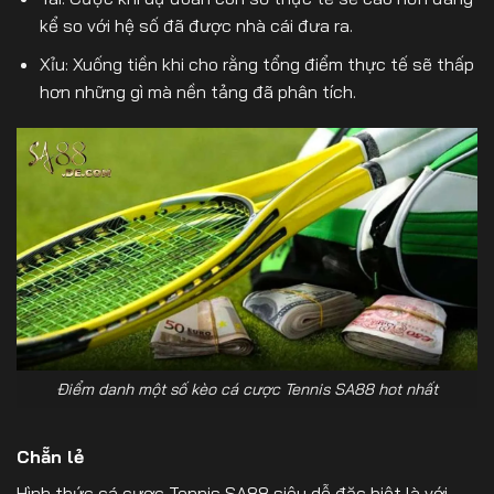
kể so với hệ số đã được nhà cái đưa ra.
Xỉu: Xuống tiền khi cho rằng tổng điểm thực tế sẽ thấp
hơn những gì mà nền tảng đã phân tích.
Điểm danh một số kèo cá cược Tennis SA88 hot nhất
Chẵn lẻ
Hình thức cá cược Tennis SA88 siêu dễ đặc biệt là với