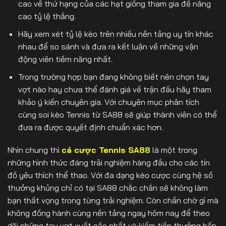
cao về thứ hạng của các hạt giống tham gia để nâng
cao tỷ lệ thắng.
Hãy xem xét tỷ lệ kèo trên nhiều nền tảng uy tín khác
nhau để so sánh và đưa ra kết luận về những vận
động viên tiềm năng nhất.
Trong trường hợp bạn đang không biết nên chọn tay
vợt nào hay chưa thể đánh giá về trận đấu hãy tham
khảo ý kiến chuyên gia. Với chuyên mục phân tích
cùng soi kèo Tennis từ SA88 sẽ giúp thành viên có thể
đưa ra được quyết định chuẩn xác hơn.
Nhìn chung thì
cá cược Tennis SA88
là một trong
những hình thức đáng trải nghiệm hàng đầu cho các tín
đồ yêu thích thể thao. Với đa dạng kèo cược cùng hệ số
thưởng khủng chỉ có tại SA88 chắc chắn sẽ không làm
bạn thất vọng trong từng trải nghiệm. Còn chần chờ gì mà
không đồng hành cùng nền tảng ngay hôm nay để theo
dõi những tay vợt xuất sắc nhất và kiếm tiền thưởng hấp