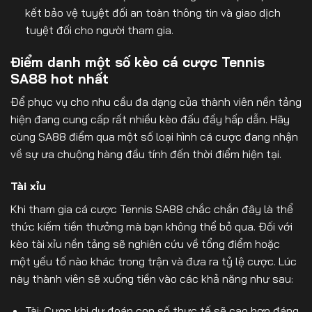
kết bảo vệ tuyệt đối an toàn thông tin và giao dịch
tuyệt đối cho người tham gia.
Điểm danh một số kèo cá cược Tennis
SA88 hot nhất
Để phục vụ cho nhu cầu đa dạng của thành viên nền tảng
hiện đang cung cấp rất nhiều kèo đấu đầy hấp dẫn. Hãy
cùng SA88 điểm qua một số loại hình cá cược đang nhận
về sự ưa chuộng hàng đầu tính đến thời điểm hiện tại.
Tài xỉu
Khi tham gia cá cược Tennis SA88 chắc chắn đây là thể
thức kiếm tiền thưởng mà bạn không thể bỏ qua. Đối với
kèo tài xỉu nền tảng sẽ nghiên cứu về tổng điểm hoặc
một yếu tố nào khác trong trận và đưa ra tỷ lệ cược. Lúc
này thành viên sẽ xuống tiền vào các khả năng như sau:
Tài: Cược khi dự đoán con số thực tế sẽ cao hơn đáng