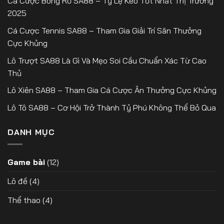
Cá Cược Bóng Rổ SA88 – Tỷ Lệ Kèo Tốt Nhất Thị Trường
2025
Cá Cược Tennis SA88 – Tham Gia Giải Trí Săn Thưởng
Cực Khủng
Lô Trượt SA88 Là Gì Và Mẹo Soi Cầu Chuẩn Xác Từ Cao
Thủ
Lô Xiên SA88 – Tham Gia Cá Cược Ăn Thưởng Cực Khủng
Lô Tô SA88 – Cơ Hội Trở Thành Tỷ Phú Không Thể Bỏ Qua
DANH MỤC
Game bài
(12)
Lô đề
(4)
Thể thao
(4)