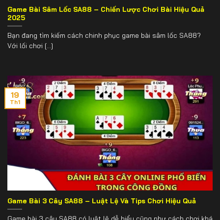
Game Bài Sâm Lốc SA88 – Chiến Lược Chơi Bài Hiệu Quả
2025
Bạn đang tìm kiếm cách chinh phục game bài sâm lốc SA88?
Với lối chơi [...]
19
Th1
Game Bài 3 Cây SA88 – Luật Lệ Và Tips Chơi Hiệu Quả
Game bài 3 cây SA88 có luật lệ dễ hiểu cũng như cách chơi khá