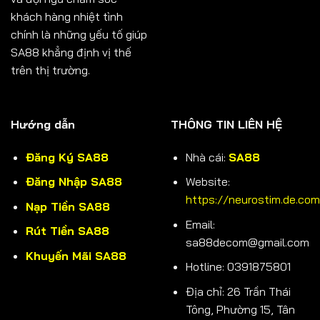
khách hàng nhiệt tình
chính là những yếu tố giúp
SA88 khẳng định vị thế
trên thị trường.
Hướng dẫn
THÔNG TIN LIÊN HỆ
Đăng Ký SA88
Nhà cái:
SA88
Đăng Nhập SA88
Website:
https://neurostim.de.com
Nạp Tiền SA88
Email:
Rút Tiền SA88
sa88decom@gmail.com
Khuyến Mãi SA88
Hotline: 0391875801
Địa chỉ: 26 Trần Thái
Tông, Phường 15, Tân