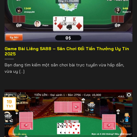
Game Bài Liêng SA88 – Sân Chơi Đổi Tiền Thưởng Uy Tín
2025
Bạn đang tìm kiếm một sân chơi bài trực tuyến vừa hấp dẫn,
vừa uy [...]
19
Th1