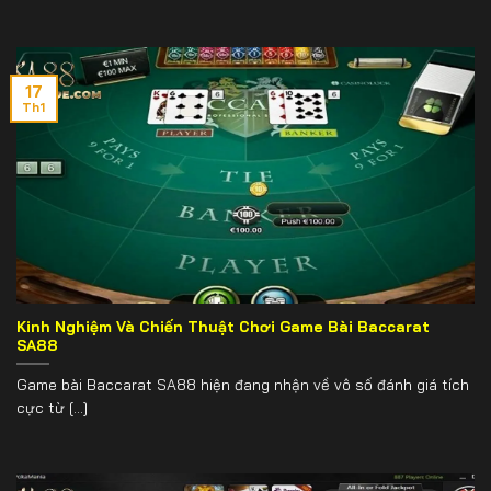
17
Th1
Kinh Nghiệm Và Chiến Thuật Chơi Game Bài Baccarat
SA88
Game bài Baccarat SA88 hiện đang nhận về vô số đánh giá tích
cực từ [...]