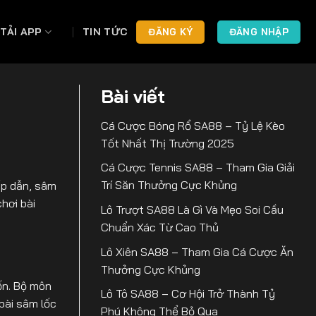
TẢI APP
TIN TỨC
ĐĂNG KÝ
ĐĂNG NHẬP
Bài viết
Cá Cược Bóng Rổ SA88 – Tỷ Lệ Kèo
Tốt Nhất Thị Trường 2025
Cá Cược Tennis SA88 – Tham Gia Giải
Trí Săn Thưởng Cực Khủng
hấp dẫn, sâm
hơi bài
Lô Trượt SA88 Là Gì Và Mẹo Soi Cầu
Chuẩn Xác Từ Cao Thủ
Lô Xiên SA88 – Tham Gia Cá Cược Ăn
Thưởng Cực Khủng
ốn. Bộ môn
Lô Tô SA88 – Cơ Hội Trở Thành Tỷ
bài sâm lốc
Phú Không Thể Bỏ Qua