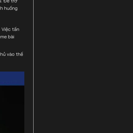
. Để trở
nh huống
 Việc tấn
ame bài
thủ vào thế