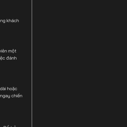
ông khách
viên một
iệc đánh
 dài hoặc
 ngay chiến