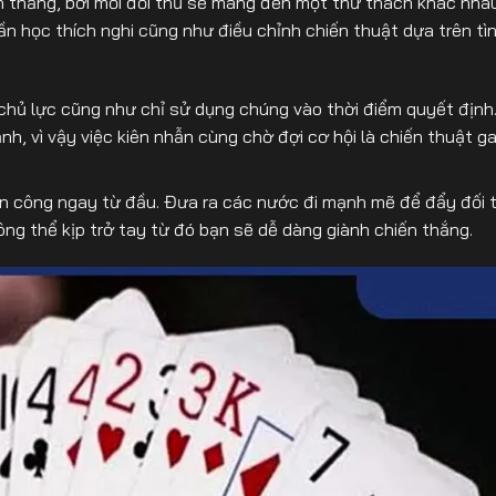
 thắng, bởi mỗi đối thủ sẽ mang đến một thử thách khác nhau
n học thích nghi cũng như điều chỉnh chiến thuật dựa trên tì
n chủ lực cũng như chỉ sử dụng chúng vào thời điểm quyết định.
h, vì vậy việc kiên nhẫn cùng chờ đợi cơ hội là chiến thuật g
tấn công ngay từ đầu. Đưa ra các nước đi mạnh mẽ để đẩy đối 
hông thể kịp trở tay từ đó bạn sẽ dễ dàng giành chiến thắng.