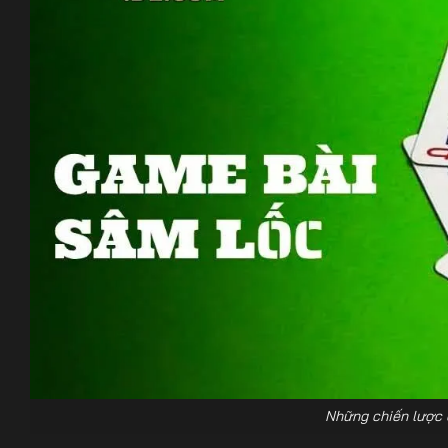
Những chiến lược c