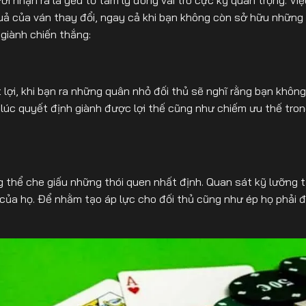
quả của ván thay đổi, ngay cả khi bạn không còn sở hữu những
giành chiến thắng:
 lợi, khi bạn ra những quân nhỏ đối thủ sẽ nghĩ rằng bạn khôn
lúc quyết định giành được lợi thế cũng như chiếm ưu thế tro
ng thể che giấu những thói quen nhất định. Quan sát kỹ lưỡng
i của họ. Để nhằm tạo áp lực cho đối thủ cũng như ép họ phải 