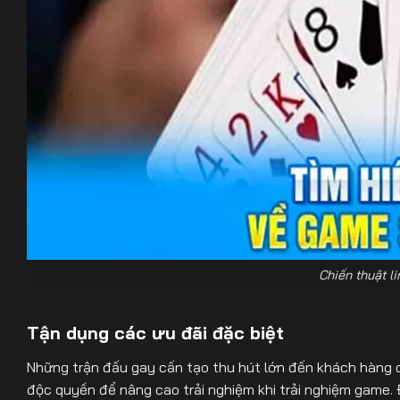
Chiến thuật l
Tận dụng các ưu đãi đặc biệt
Những trận đấu gay cấn tạo thu hút lớn đến khách hàng 
độc quyền để nâng cao trải nghiệm khi trải nghiệm game. 